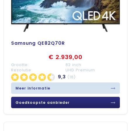
Samsung QE82Q70R
€ 2.939,00
Grootte:
82 inch
Resolutie:
UHD Premium
9,3
(18)
Meer informatie
Goedkoopste aanbieder