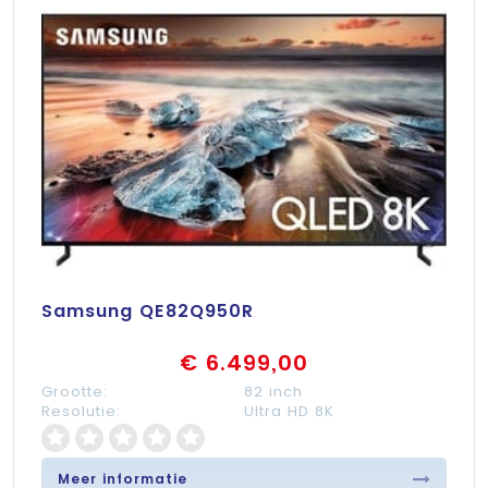
Samsung QE82Q950R
€ 6.499,00
Grootte:
82 inch
Resolutie:
Ultra HD 8K
Meer informatie