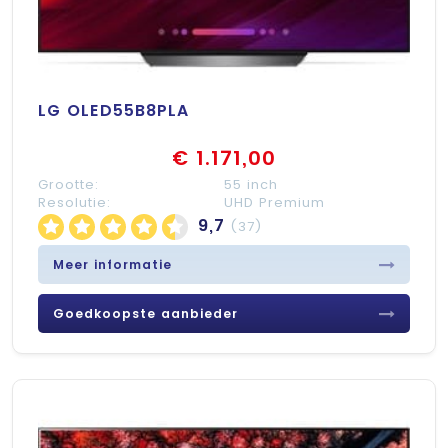
LG OLED55B8PLA
€ 1.171,00
Grootte:
55 inch
Resolutie:
UHD Premium
9,7
(37)
Meer informatie
Goedkoopste aanbieder