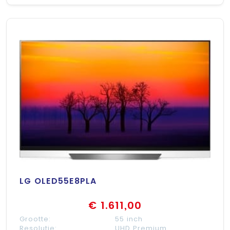
LG OLED55E8PLA
€ 1.611,00
Grootte:
55 inch
Resolutie:
UHD Premium