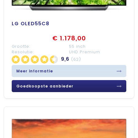
LG OLED55C8
€ 1.178,00
Grootte:
55 inch
Resolutie:
UHD Premium
9,6
(62)
Meer informatie
Goedkoopste aanbieder