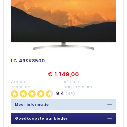
LG 49SK8500
€ 1.149,00
Grootte:
49 inch
Resolutie:
UHD Premium
9,4
(45)
Meer informatie
Goedkoopste aanbieder