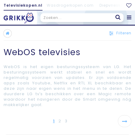
Televisiekopen.nl
Wasdrogerkopen.com
Diepvrieskopen.
Filteren
WebOS televisies
WebOS is het eigen besturingssysteem van LG. Het
besturingssysteem werkt stabiel en snel en wordt
regelmatig voorzien van updates. Er zijn voldoende
apps zoals Youtube, Netflix en RTL XL beschikbaar en
deze zijn naar eigen wens in het menu in te delen. De
duurdere LG tv’s beschikken over een Magic remote
waardoor het navigeren door de Smart omgeving nóg
makkelijker gaat.
1
2
3