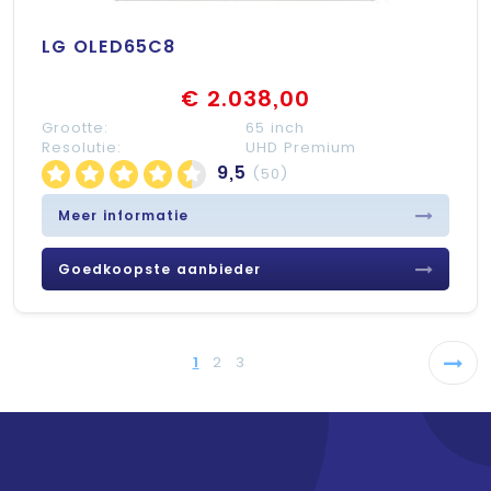
LG OLED65C8
€ 2.038,00
Grootte:
65 inch
Resolutie:
UHD Premium
9,5
(50)
Meer informatie
Goedkoopste aanbieder
1
2
3