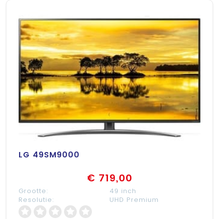
LG 49SM9000
€ 719,00
Grootte:
49 inch
Resolutie:
UHD Premium