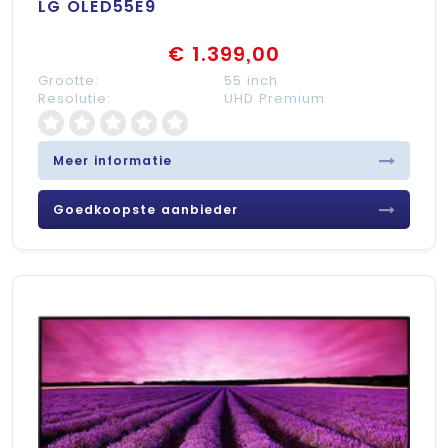
LG OLED55E9
€ 1.399,00
Grootte:
55 inch
Resolutie:
UHD Premium
Meer informatie
Goedkoopste aanbieder