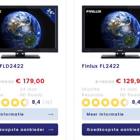
 FLD2422
Finlux FL2422
€ 179,00
€ 129,
199,00
€ 149,00
:
24 inch
Grootte:
24 inch
ie:
HD Ready
Resolutie:
HD Read
8,4
8,
(76)
informatie
Meer informatie
koopste aanbieder
Goedkoopste aanbied