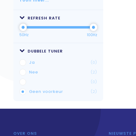
Toon meer...
REFRESH RATE
50Hz
100Hz
DUBBELE TUNER
Ja
(0)
Nee
(2)
(0)
Geen voorkeur
(2)
OVER ONS
NIEUWSTE 