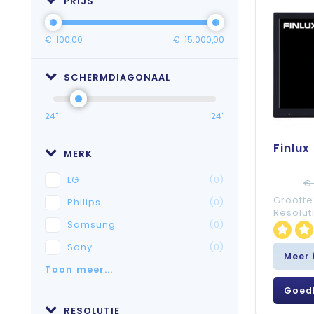
PRIJS
€
100,00
€
15.000,00
SCHERMDIAGONAAL
24"
24"
Finlux
MERK
LG
(0)
€ 
Grootte
Philips
(0)
Resolut
Samsung
(0)
Sony
(0)
Meer 
Toon meer...
Goed
RESOLUTIE