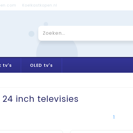
pen.com
Koelkastkopen.nl
 tv's
OLED tv's
 24 inch televisies
1