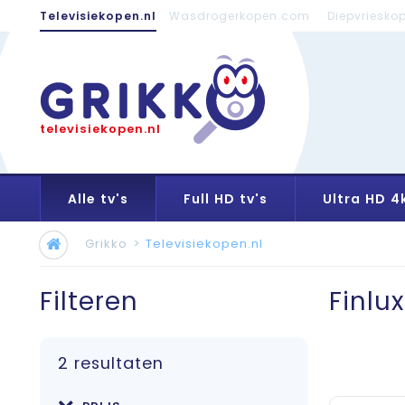
Televisiekopen.nl
Wasdrogerkopen.com
Diepvriesko
televisiekopen.nl
Alle tv's
Full HD tv's
Ultra HD 4k
Grikko
>
Televisiekopen.nl
Filteren
Finlux
2 resultaten