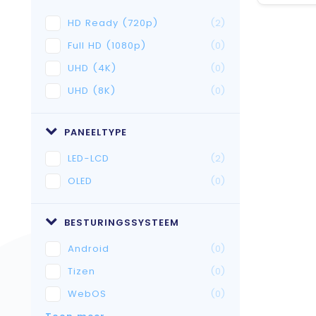
HD Ready (720p)
(2)
Full HD (1080p)
(0)
UHD (4K)
(0)
UHD (8K)
(0)
PANEELTYPE
LED-LCD
(2)
OLED
(0)
BESTURINGSSYSTEEM
Android
(0)
Tizen
(0)
WebOS
(0)