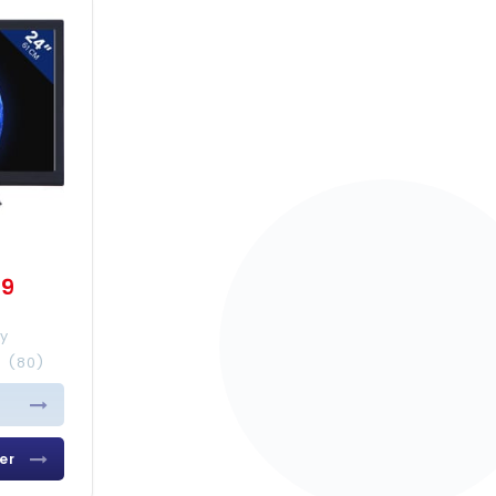
99
y
4
(80)
er