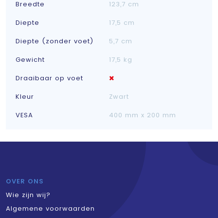
Breedte
123,7 cm
Diepte
17,5 cm
Diepte (zonder voet)
5,7 cm
Gewicht
17,5 kg
Draaibaar op voet
Kleur
Zwart
VESA
400 mm x 200 mm
OVER ONS
Wie zijn wij?
Algemene voorwaarden