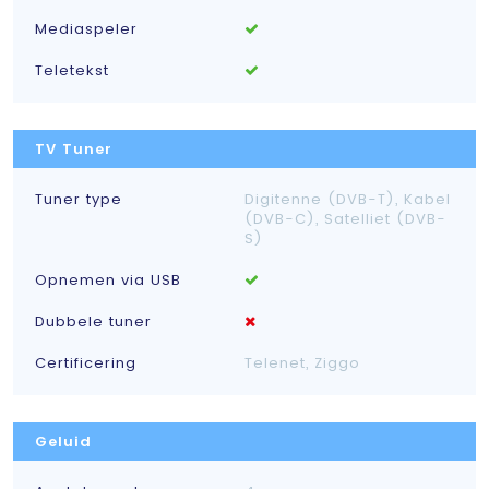
Mediaspeler
Teletekst
TV Tuner
Tuner type
Digitenne (DVB-T), Kabel
(DVB-C), Satelliet (DVB-
S)
Opnemen via USB
Dubbele tuner
Certificering
Telenet, Ziggo
Geluid