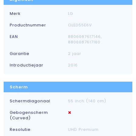
Merk
LG
Productnummer
OLED55E6V
EAN
8806087617146,
8806087617160
Garantie
2 jaar
Introductiejaar
2016
Scherm
Schermdiagonaal
55 inch (140 cm)
Gebogenscherm
(Curved)
Resolutie
UHD Premium