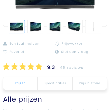
Een fout melden
Prijswekker
Favoriet
Stel een vraag
9.3
49 reviews
Prijzen
Specificaties
Prijs historie
Alle prijzen