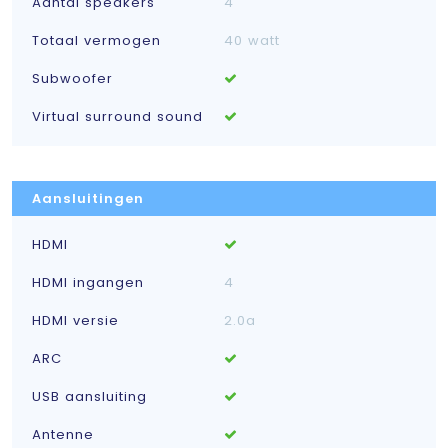
Aantal speakers
4
Totaal vermogen
40 watt
Subwoofer
Virtual surround sound
Aansluitingen
HDMI
HDMI ingangen
4
HDMI versie
2.0a
ARC
USB aansluiting
Antenne