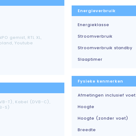
Energieverbruik
Energieklasse
Stroomverbruik
 NPO gemist, RTL XL,
eoland, Youtube
Stroomverbruik standby
Slaaptimer
Fysieke kenmerken
Afmetingen inclusief voet
VB-T), Kabel (DVB-C),
Hoogte
VB-S)
Hoogte (zonder voet)
Breedte