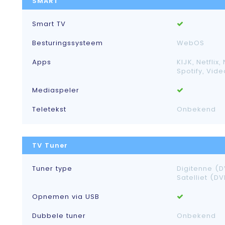
SMART
Smart TV
Besturingssysteem
WebOS
Apps
KIJK, Netflix,
Spotify, Vid
Mediaspeler
Teletekst
Onbekend
TV Tuner
Tuner type
Digitenne (D
Satelliet (D
Opnemen via USB
Dubbele tuner
Onbekend