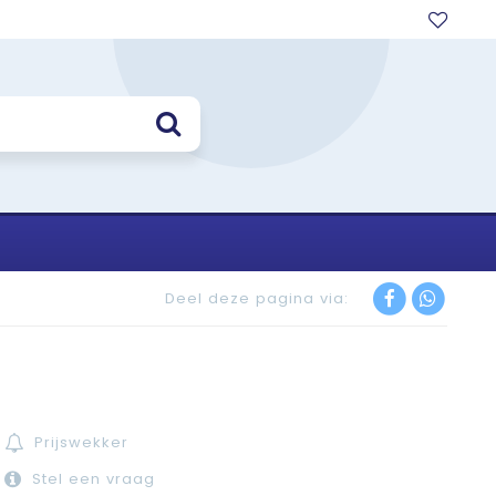
Deel deze pagina via:
Prijswekker
Stel een vraag