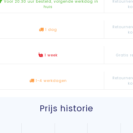
Voor 20.30 uur besteld, volgende werkdag in
Retourner
huis
ko
Retourner
1 dag
ko
Gratis r
1 week
Retourner
1-4 werkdagen
ko
Prijs historie