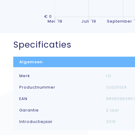
Specificaties
Algemeen
Merk
LG
Productnummer
OLED55E9
EAN
8806098385
Garantie
2 jaar
Introductiejaar
2019