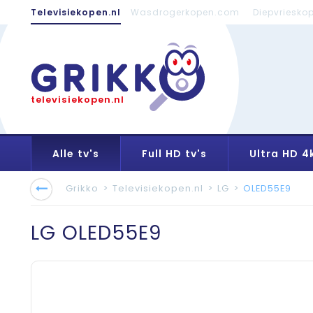
Televisiekopen.nl
Wasdrogerkopen.com
Diepvriesko
televisiekopen.nl
Alle tv's
Full HD tv's
Ultra HD 4k
Grikko
>
Televisiekopen.nl
>
LG
>
OLED55E9
LG
OLED55E9