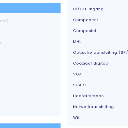
CI/CI+ ingang
Component
 cm)
Composiet
MHL
m
Optische aansluiting (SP/
Coaxiaal digitaal
VGA
SCART
Hoofdtelefoon
Netwerkaansluiting
Wifi