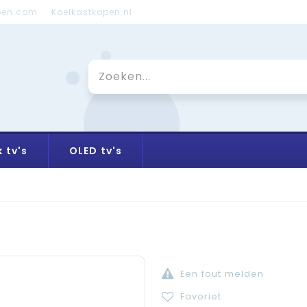
pen.com
Koelkastkopen.nl
 tv's
OLED tv's
Een fout melden
Favoriet