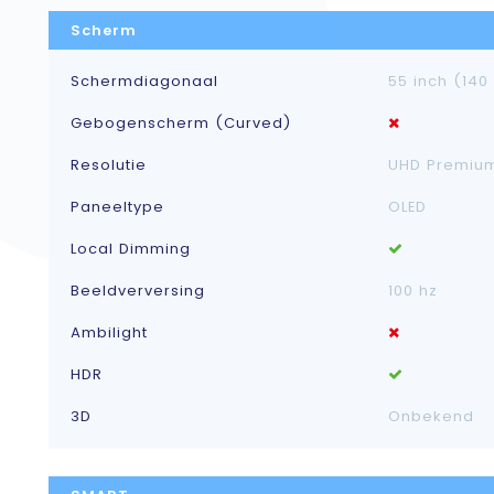
Scherm
Schermdiagonaal
55 inch (140
Gebogenscherm (Curved)
Resolutie
UHD Premiu
Paneeltype
OLED
Local Dimming
Beeldverversing
100 hz
Ambilight
HDR
3D
Onbekend