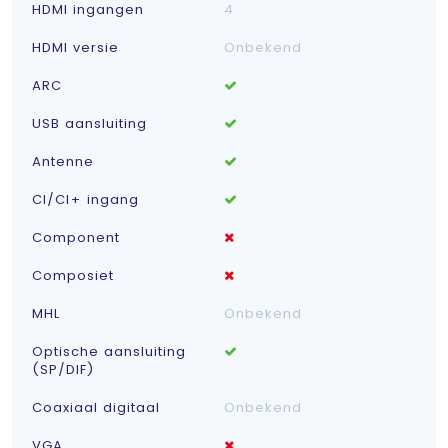
HDMI ingangen
4
HDMI versie
Onbekend
ARC
USB aansluiting
Antenne
CI/CI+ ingang
Component
Composiet
MHL
Onbekend
Optische aansluiting
(SP/DIF)
Coaxiaal digitaal
Onbekend
VGA