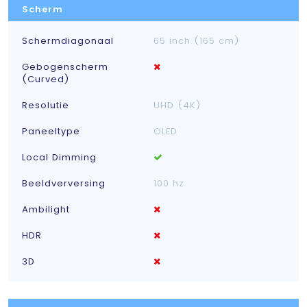
Scherm
Schermdiagonaal
65 inch (165 cm)
Gebogenscherm
(Curved)
Resolutie
UHD (4K)
Paneeltype
OLED
Local Dimming
Beeldverversing
100 hz
Ambilight
HDR
3D