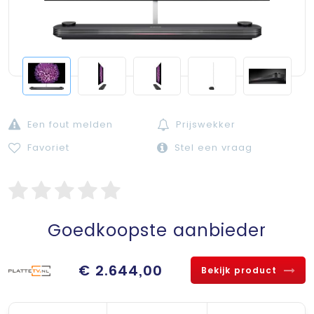
Een fout melden
Prijswekker
Favoriet
Stel een vraag
Goedkoopste aanbieder
€ 2.644,00
Bekijk product