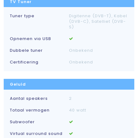
TV Tuner
Tuner type
Digitenne (DVB-T), Kabel
(DVB-C), Satelliet (DVB-
S)
Opnemen via USB
Dubbele tuner
Onbekend
Certificering
Onbekend
Geluid
Aantal speakers
2
Totaal vermogen
40 watt
Subwoofer
Virtual surround sound