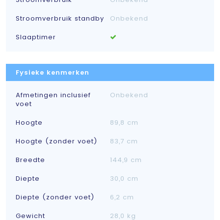
Stroomverbruik standby
Onbekend
Slaaptimer
Fysieke kenmerken
Afmetingen inclusief
Onbekend
voet
Hoogte
89,8 cm
Hoogte (zonder voet)
83,7 cm
Breedte
144,9 cm
Diepte
30,0 cm
Diepte (zonder voet)
6,2 cm
Gewicht
28,0 kg