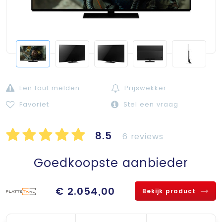
Een fout melden
Prijswekker
Favoriet
Stel een vraag
8.5
6 reviews
Goedkoopste aanbieder
€ 2.054,00
Bekijk product