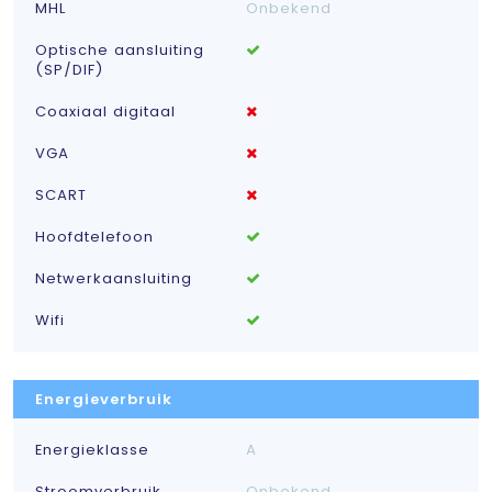
MHL
Onbekend
Optische aansluiting
(SP/DIF)
Coaxiaal digitaal
VGA
SCART
Hoofdtelefoon
Netwerkaansluiting
Wifi
Energieverbruik
Energieklasse
A
Stroomverbruik
Onbekend