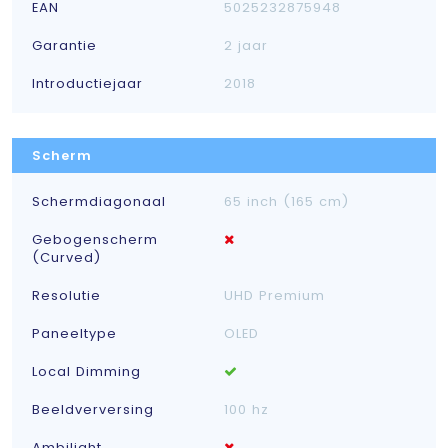
EAN
5025232875948
Garantie
2 jaar
Introductiejaar
2018
Scherm
Schermdiagonaal
65 inch (165 cm)
Gebogenscherm
(Curved)
Resolutie
UHD Premium
Paneeltype
OLED
Local Dimming
Beeldverversing
100 hz
Ambilight