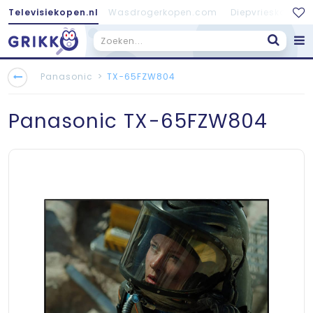
Televisiekopen.nl
Wasdrogerkopen.com
Diepvrieskopen.
Koelkastkopen.nl
>
Panasonic
TX-65FZW804
Panasonic
TX-65FZW804