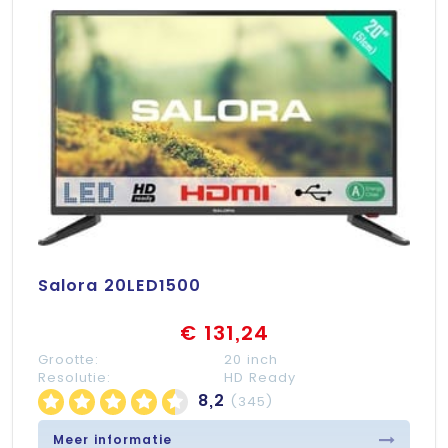
Salora 20LED1500
€ 131,24
Grootte:
20 inch
Resolutie:
HD Ready
8,2
(345)
Meer informatie