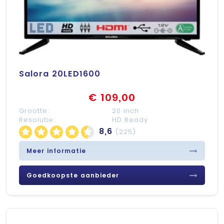
Salora 20LED1600
€ 109,00
Grootte:
20 inch
Resolutie:
HD Ready
8,6
(225)
Meer informatie
Goedkoopste aanbieder