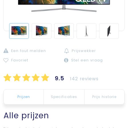
Een fout melden
Prijswekker
Favoriet
Stel een vraag
9.5
142 reviews
Prijzen
Specificaties
Prijs historie
Alle prijzen