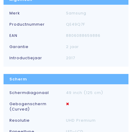
Merk
Samsung
Productnummer
QE49Q7F
EAN
8806088659886
Garantie
2 jaar
Introductiejaar
2017
Scherm
Schermdiagonaal
49 inch (125 cm)
Gebogenscherm
(Curved)
Resolutie
UHD Premium
Paneeltype
LED-LCD