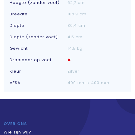
Hoogte (zonder voet)
62,7 cm
Breedte
108,9 cm
Diepte
30,4 cm
Diepte (zonder voet)
4,5 cm
Gewicht
14,5 kg
Draaibaar op voet
Kleur
Zilver
VESA
400 mm x 400 mm
OVER ONS
Wie zijn wij?