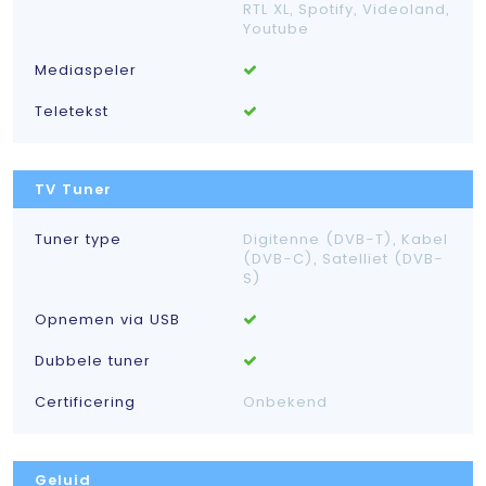
RTL XL, Spotify, Videoland,
Youtube
Mediaspeler
Teletekst
TV Tuner
Tuner type
Digitenne (DVB-T), Kabel
(DVB-C), Satelliet (DVB-
S)
Opnemen via USB
Dubbele tuner
Certificering
Onbekend
Geluid