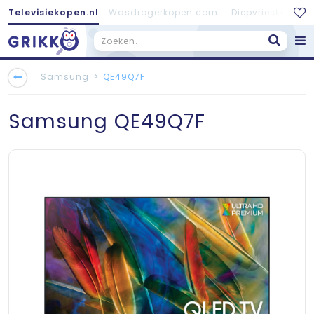
Televisiekopen.nl
Wasdrogerkopen.com
Diepvrieskopen.
>
Samsung
QE49Q7F
Samsung
QE49Q7F