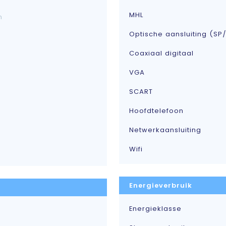
MHL
m
Optische aansluiting (SP/
Coaxiaal digitaal
VGA
SCART
Hoofdtelefoon
Netwerkaansluiting
Wifi
Energieverbruik
Energieklasse