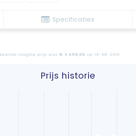
Specificaties
 bekende laagste prijs was
€ 3.499,00
op 14-08-2019.
Prijs historie