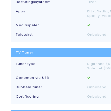
Besturingssysteem
Tizen
Apps
KIJK, Netflix,
Spotify, Vid
Mediaspeler
Teletekst
Onbekend
TV Tuner
Tuner type
Digitenne (D
Satelliet (D
Opnemen via USB
Dubbele tuner
Onbekend
Certificering
Onbekend