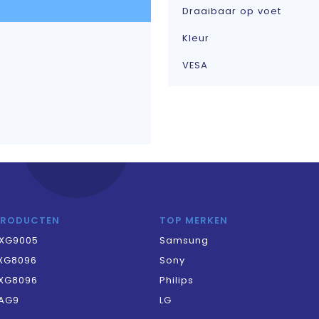
Draaibaar op voet
Kleur
VESA
PRODUCTEN
TOP MERKEN
XG9005
Samsung
XG8096
Sony
XG8096
Philips
AG9
LG