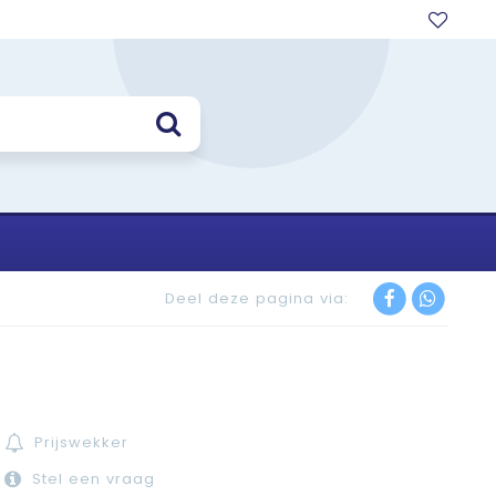
Deel deze pagina via:
Prijswekker
Stel een vraag