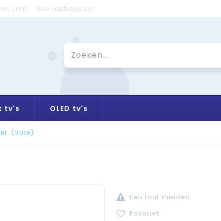
pen.com
Koelkastkopen.nl
 tv's
OLED tv's
6F (2018)
Een fout melden
Favoriet