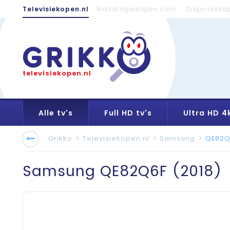
Televisiekopen.nl
Wasdrogerkopen.com
Diepvriesko
televisiekopen.nl
Alle tv's
Full HD tv's
Ultra HD 4k
Grikko
>
Televisiekopen.nl
>
Samsung
>
QE82Q
Samsung
QE82Q6F (2018)