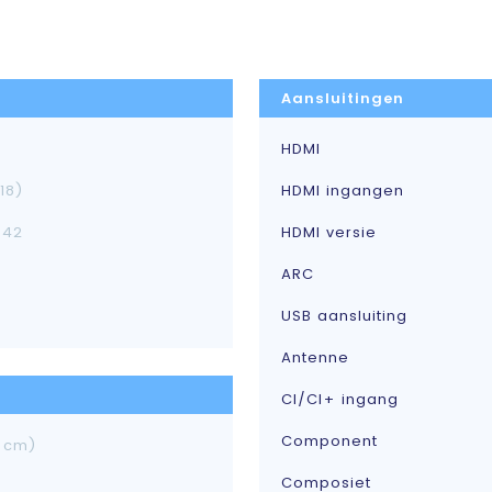
Aansluitingen
HDMI
18)
HDMI ingangen
542
HDMI versie
ARC
USB aansluiting
Antenne
CI/CI+ ingang
Component
8 cm)
Composiet