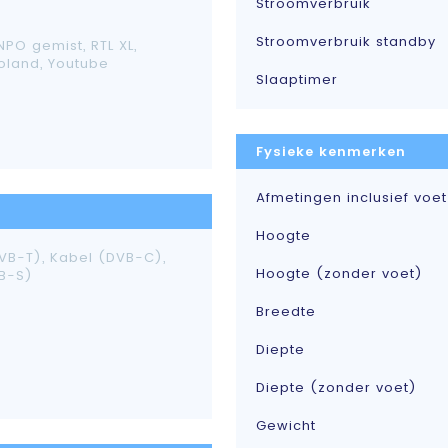
Stroomverbruik
Stroomverbruik standby
 NPO gemist, RTL XL,
eoland, Youtube
Slaaptimer
Fysieke kenmerken
Afmetingen inclusief voet
Hoogte
VB-T), Kabel (DVB-C),
Hoogte (zonder voet)
VB-S)
Breedte
Diepte
Diepte (zonder voet)
Gewicht