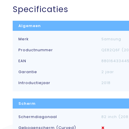
Specificaties
Algemeen
Merk
Samsung
Productnummer
QE82Q6F (20
EAN
8801643344
Garantie
2 jaar
Introductiejaar
2018
Scherm
Schermdiagonaal
82 inch (20
Gebogenscherm (Curved)