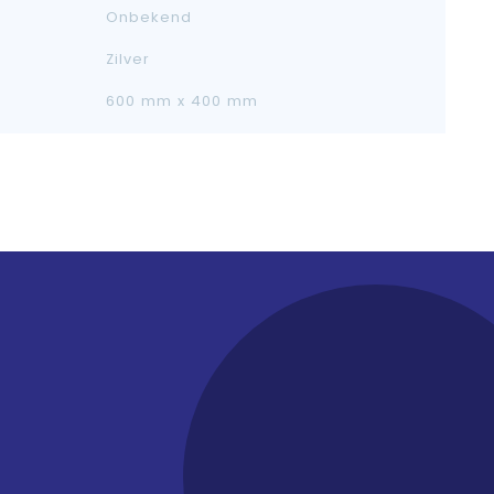
Onbekend
Zilver
600 mm x 400 mm