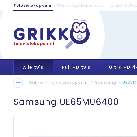
Televisiekopen.nl
Wasdrogerkopen.com
Diepvriesko
televisiekopen.nl
Alle tv's
Full HD tv's
Ultra HD 4k
Grikko
>
Televisiekopen.nl
>
Samsung
>
UE65M
Samsung
UE65MU6400