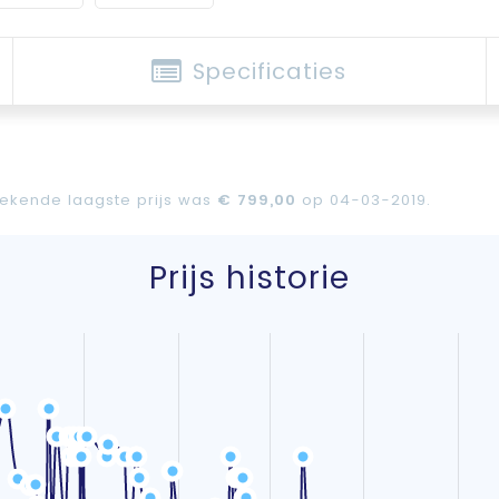
Specificaties
 bekende laagste prijs was
€ 799,00
op 04-03-2019.
Prijs historie