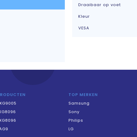
Draaibaar op voet
Kleur
VESA
PRODUCTEN
TOP MERKEN
XG9005
Samsung
XG8096
Sony
XG8096
Philips
AG9
LG