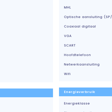
MHL
Optische aansluiting (SP/
Coaxiaal digitaal
VGA
SCART
Hoofdtelefoon
Netwerkaansluiting
Wifi
Energieverbruik
Energieklasse