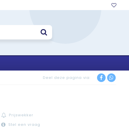
Deel deze pagina via:
Prijswekker
Stel een vraag