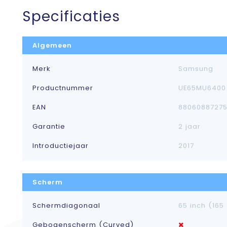
Specificaties
Algemeen
Merk
Samsung
Productnummer
UE65MU6400
EAN
88060887275
Garantie
2 jaar
Introductiejaar
2017
Scherm
Schermdiagonaal
65 inch (165
Gebogenscherm (Curved)