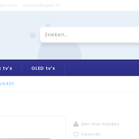
pen.com
Koelkastkopen.nl
 tv's
OLED tv's
U6400
Een fout melden
Favoriet