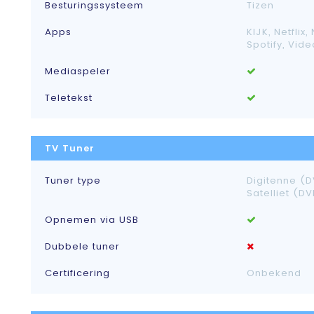
Besturingssysteem
Tizen
Apps
KIJK, Netflix,
Spotify, Vid
Mediaspeler
Teletekst
TV Tuner
Tuner type
Digitenne (D
Satelliet (D
Opnemen via USB
Dubbele tuner
Certificering
Onbekend