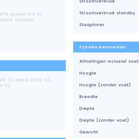
Stroomverbruik
Stroomverbruik standby
 NPO gemist, RTL XL,
eoland, Youtube
Slaaptimer
Fysieke kenmerken
Afmetingen inclusief voet
Hoogte
VB-T), Kabel (DVB-C),
Hoogte (zonder voet)
VB-S)
Breedte
Diepte
Diepte (zonder voet)
Gewicht