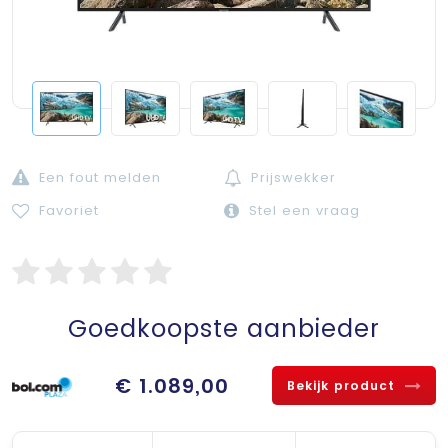
Een fout melden
Prijswekker
Favoriet
Stel een vraag
Goedkoopste aanbieder
€ 1.089,00
Bekijk product