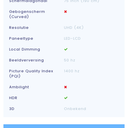
Schermdiagonaal
75 inch (190 cm)
Gebogenscherm
(Curved)
Resolutie
UHD (4K)
Paneeltype
LED-LCD
Local Dimming
Beeldverversing
50 hz
Picture Quality Index
1400 hz
(PQI)
Ambilight
HDR
3D
Onbekend