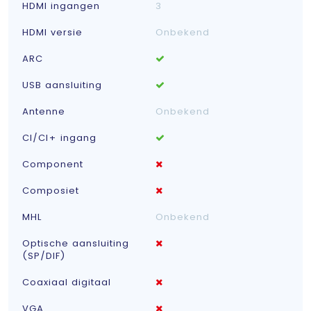
HDMI ingangen
3
HDMI versie
Onbekend
ARC
USB aansluiting
Antenne
Onbekend
CI/CI+ ingang
Component
Composiet
MHL
Onbekend
Optische aansluiting
(SP/DIF)
Coaxiaal digitaal
VGA