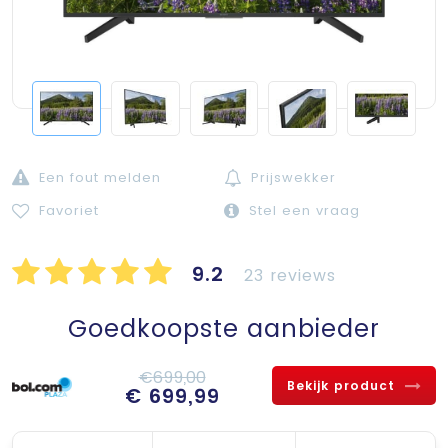
Een fout melden
Prijswekker
Favoriet
Stel een vraag
9.2
23 reviews
Goedkoopste aanbieder
€699,00
Bekijk product
€ 699,99