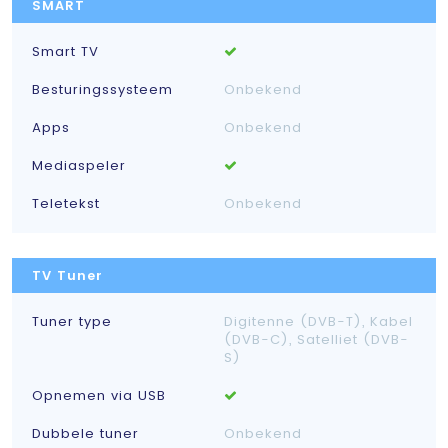
SMART
Smart TV
Besturingssysteem
Onbekend
Apps
Onbekend
Mediaspeler
Teletekst
Onbekend
TV Tuner
Tuner type
Digitenne (DVB-T), Kabel
(DVB-C), Satelliet (DVB-
S)
Opnemen via USB
Dubbele tuner
Onbekend