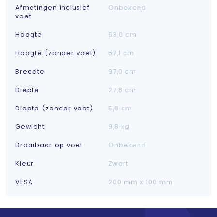
Afmetingen inclusief
Onbekend
voet
Hoogte
63,0 cm
Hoogte (zonder voet)
57,1 cm
Breedte
97,0 cm
Diepte
27,8 cm
Diepte (zonder voet)
5,8 cm
Gewicht
9,8 kg
Draaibaar op voet
Onbekend
Kleur
Zwart
VESA
200 mm x 100 mm