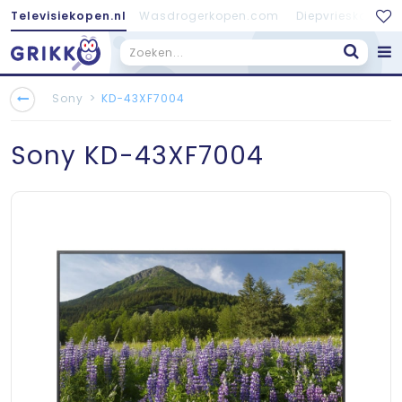
Televisiekopen.nl
Wasdrogerkopen.com
Diepvrieskopen.
>
Sony
KD-43XF7004
Sony
KD-43XF7004