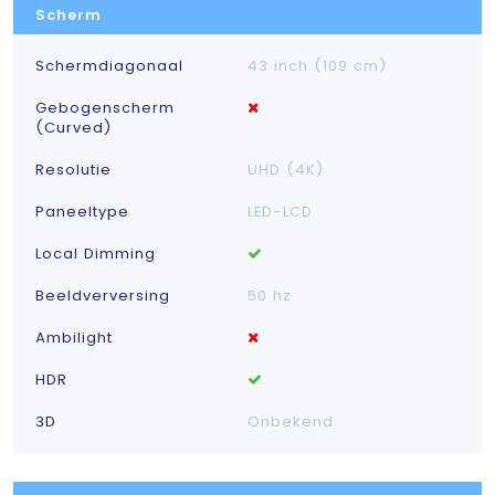
Scherm
Schermdiagonaal
43 inch (109 cm)
Gebogenscherm
(Curved)
Resolutie
UHD (4K)
Paneeltype
LED-LCD
Local Dimming
Beeldverversing
50 hz
Ambilight
HDR
3D
Onbekend