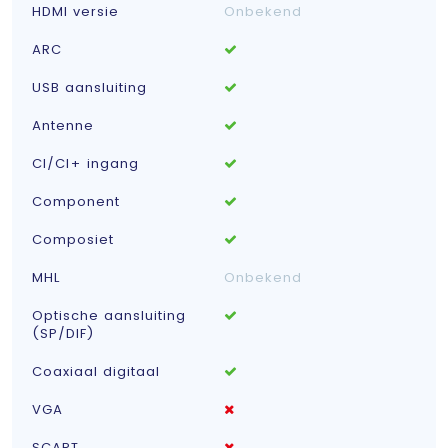
HDMI versie
Onbekend
ARC
USB aansluiting
Antenne
CI/CI+ ingang
Component
Composiet
MHL
Onbekend
Optische aansluiting
(SP/DIF)
Coaxiaal digitaal
VGA
SCART