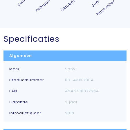
Specificaties
Algemeen
Merk
Sony
Productnummer
KD-43XF7004
EAN
4548736077584
Garantie
2 jaar
Introductiejaar
2018