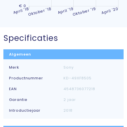
Specificaties
Algemeen
Merk
Sony
Productnummer
KD-49XF8505
EAN
4548736077218
Garantie
2 jaar
Introductiejaar
2018