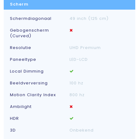
Scherm
Schermdiagonaal
49 inch (125 cm)
Gebogenscherm
(Curved)
Resolutie
UHD Premium
Paneeltype
LED-LCD
Local Dimming
Beeldverversing
100 hz
Motion Clarity Index
800 hz
Ambilight
HDR
3D
Onbekend