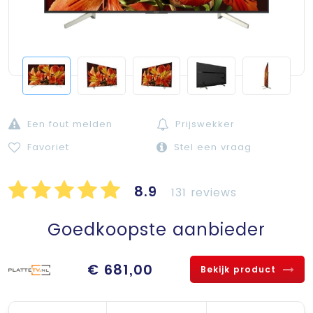
Een fout melden
Prijswekker
Favoriet
Stel een vraag
8.9
131 reviews
Goedkoopste aanbieder
€ 681,00
Bekijk product