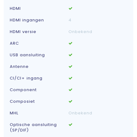
HDMI
HDMI ingangen
4
HDMI versie
Onbekend
ARC
USB aansluiting
Antenne
CI/CI+ ingang
Component
Composiet
MHL
Onbekend
Optische aansluiting
(SP/DIF)