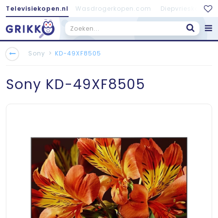
Televisiekopen.nl
Wasdrogerkopen.com
Diepvrieskopen.
Koelkastkopen.nl
>
Sony
KD-49XF8505
Sony
KD-49XF8505