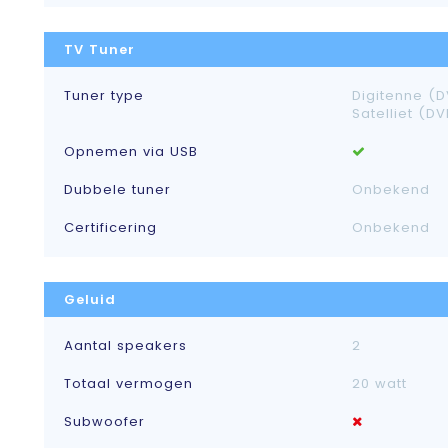
TV Tuner
Tuner type
Digitenne (D
Satelliet (D
Opnemen via USB
Dubbele tuner
Onbekend
Certificering
Onbekend
Geluid
Aantal speakers
2
Totaal vermogen
20 watt
Subwoofer