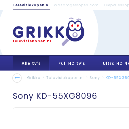
Televisiekopen.nl
Wasdrogerkopen.com
Diepvriesko
televisiekopen.nl
Alle tv's
Full HD tv's
Ultra HD 4k
Grikko
>
Televisiekopen.nl
>
Sony
>
KD-55XG8
Sony
KD-55XG8096