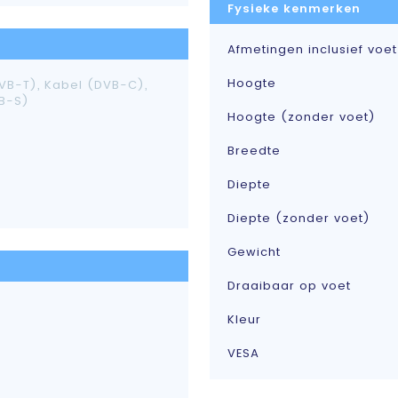
Fysieke kenmerken
Afmetingen inclusief voet
Hoogte
VB-T), Kabel (DVB-C),
VB-S)
Hoogte (zonder voet)
Breedte
Diepte
Diepte (zonder voet)
Gewicht
Draaibaar op voet
Kleur
VESA