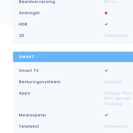
Beeldverversing
50 hz
Ambilight
HDR
3D
Onbekend
SMART
Smart TV
Besturingssysteem
Android
Apps
Google Play s
NPO gemist, R
Youtube
Mediaspeler
Teletekst
Onbekend