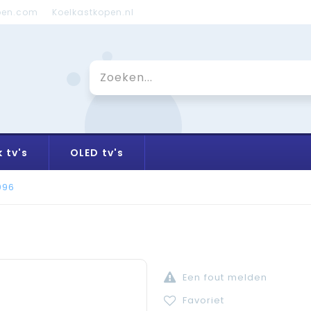
pen.com
Koelkastkopen.nl
 tv's
OLED tv's
096
Een fout melden
Favoriet