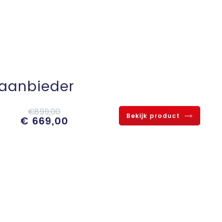
aanbieder
€899,00
Bekijk product
€ 669,00