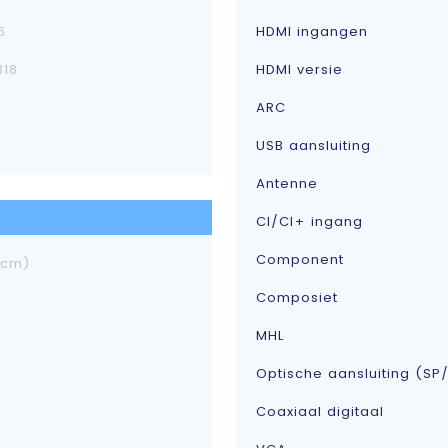
6
HDMI ingangen
318
HDMI versie
ARC
USB aansluiting
Antenne
CI/CI+ ingang
Component
 cm)
Composiet
MHL
Optische aansluiting (SP/
Coaxiaal digitaal