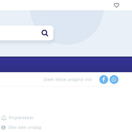
Deel deze pagina via:
Prijswekker
Stel een vraag