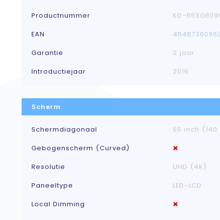
Productnummer
KD-55XG809
EAN
4548736096
Garantie
2 jaar
Introductiejaar
2019
Scherm
Schermdiagonaal
55 inch (140
Gebogenscherm (Curved)
Resolutie
UHD (4K)
Paneeltype
LED-LCD
Local Dimming